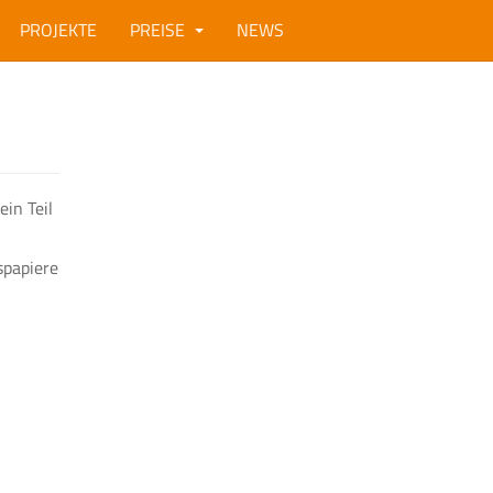
PROJEKTE
PREISE
NEWS
in Teil
spapiere