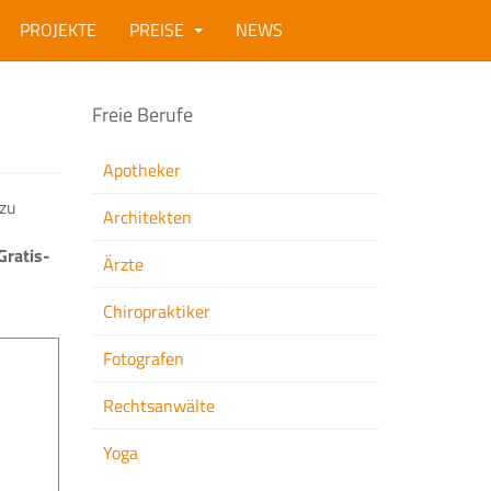
PROJEKTE
PREISE
NEWS
Freie Berufe
Apotheker
 zu
Architekten
Gratis-
Ärzte
Chiropraktiker
Fotografen
Rechtsanwälte
Yoga