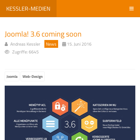
KESSLER-MEDIEN
Joomla! 3.6 coming soon
Andreas Kessler
News
15. Juni 2016
Zugriffe: 6645
Joomla
Web-Design