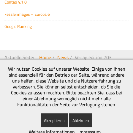
Contao 4.1.0
kesslerimages – Europa 6
Google Ranking
Aktuelle Seite:
Home
News
Verlag edition 703
Wir nutzen Cookies auf unserer Website. Einige von ihnen
sind essenziell für den Betrieb der Seite, während andere
Copyright © 2026 Kessler-Medien – Werbeagentur & Medienagentur. Alle Rechte
uns helfen, diese Website und die Nutzererfahrung zu
vorbehalten.
verbessern. Sie können selbst entscheiden, ob Sie die
Impressum
|
Datenschutz
|
Sitemap
Cookies zulassen möchten. Bitte beachten Sie, dass bei
einer Ablehnung womöglich nicht mehr alle
Funktionalitäten der Seite zur Verfügung stehen.
Akzeptieren
Ablehnen
Weitere Informationen
Impressum